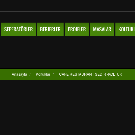
SEPERATÖRLER
BERJERLER
PROJELER
MASALAR
KOLTUK
Anasayfa
/
Koltuklar
/
CAFE RESTAURANT SEDİR -KOLTUK