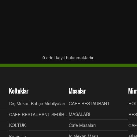
0
adet kayıt bulunmaktadır.
Koltuklar
Masalar
Mim
Dış Mekan Bahçe Mobilyaları
CAFE RESTAURANT
HOT
MASALARI
CAFE RESTAURANT SEDİR -
RES
KOLTUK
Cafe Masaları
CAF
İç Mekan Masa
Kamelya
MİM