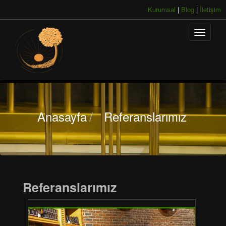
Kurumsal
|
Blog
|
İletişim
Anasayfa
/
Referanslarımız
Referanslarımız