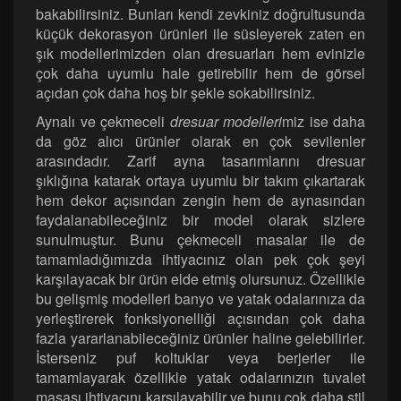
bakabilirsiniz. Bunları kendi zevkiniz doğrultusunda
küçük dekorasyon ürünleri ile süsleyerek zaten en
şık modellerimizden olan dresuarları hem evinizle
çok daha uyumlu hale getirebilir hem de görsel
açıdan çok daha hoş bir şekle sokabilirsiniz.
Aynalı ve çekmeceli
dresuar modelleri
miz ise daha
da göz alıcı ürünler olarak en çok sevilenler
arasındadır. Zarif ayna tasarımlarını dresuar
şıklığına katarak ortaya uyumlu bir takım çıkartarak
hem dekor açısından zengin hem de aynasından
faydalanabileceğiniz bir model olarak sizlere
sunulmuştur. Bunu çekmeceli masalar ile de
tamamladığımızda ihtiyacınız olan pek çok şeyi
karşılayacak bir ürün elde etmiş olursunuz. Özellikle
bu gelişmiş modelleri banyo ve yatak odalarınıza da
yerleştirerek fonksiyonelliği açısından çok daha
fazla yararlanabileceğiniz ürünler haline gelebilirler.
İsterseniz puf koltuklar veya berjerler ile
tamamlayarak özellikle yatak odalarınızın tuvalet
masası ihtiyacını karşılayabilir ve bunu çok daha stil