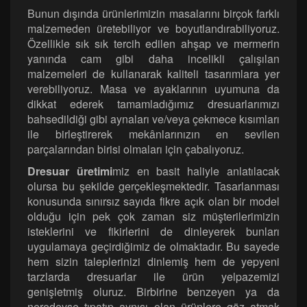
Bunun dışında ürünlerimizin masalarını birçok farklı
malzemeden üretebiliyor ve boyutlandırabiliyoruz.
Özellikle sık sık tercih edilen ahşap ve mermerin
yanında cam gibi daha incelikli çalışılan
malzemeleri de kullanarak kaliteli tasarımlara yer
verebiliyoruz. Masa ve ayaklarının uyumuna da
dikkat ederek tamamladığımız dresuarlarımızı
bahsedildiği gibi aynaları ve/veya çekmece kısımları
ile birleştirerek mekânlarınızın en sevilen
parçalarından birisi olmaları için çabalıyoruz.
Dresuar üretimi
miz en basit haliyle anlatılacak
olursa bu şekilde gerçekleşmektedir. Tasarlanması
konusunda sınırsız sayıda fikre açık olan bir model
olduğu için pek çok zaman siz müşterilerimizin
isteklerini ve fikirlerini de dinleyerek bunları
uygulamaya geçirdiğimiz de olmaktadır. Bu sayede
hem sizin taleplerinizi dinlemiş hem de yepyeni
tarzlarda dresuarlar ile ürün yelpazemizi
genişletmiş oluruz. Birbirine benzeyen ya da
neredeyse tıpatıp aynısı olan ürünlere göz atmak