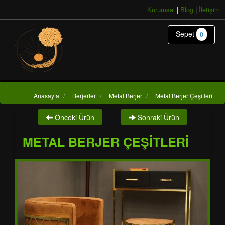
Kurumsal
|
Blog
|
İletişim
Sepet
0
Anasayfa
/
Berjerler
/
Metal Berjer
/
Metal Berjer Çeşitleri
Önceki Ürün
Sonraki Ürün
METAL BERJER ÇEŞITLERI