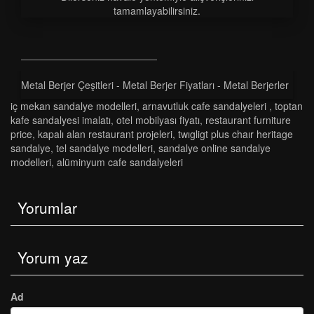
tamamlayabilirsiniz.
Metal Berjer Çeşitleri - Metal Berjer Fiyatları - Metal Berjerler
i̇ç mekan sandalye modelleri
,
arnavutluk cafe sandalyeleri
,
toptan
kafe sandalyesi imalatı
,
otel mobilyası fiyatı
,
restaurant furniture
price
,
kapalı alan restaurant projeleri
,
twigli̇gt plus chair heritage
sandalye
,
tel sandalye modelleri
,
sandalye online sandalye
modelleri
,
alüminyum cafe sandalyeleri
Yorumlar
Yorum yaz
Ad